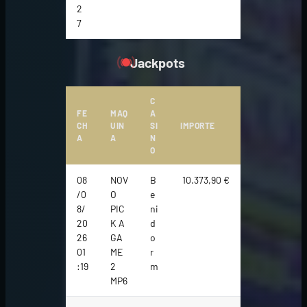
2
7
Jackpots
C
FE
MAQ
A
CH
UIN
SI
IMPORTE
A
A
N
O
08
NOV
B
10.373,90 €
/0
O
e
8/
PIC
ni
20
K A
d
26
GA
o
01
ME
r
:19
2
m
MP6