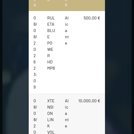
A
O
0
RUL
Al
500,00 €
8/
ETA
ic
0
BLU
a
8/
E
nt
2
PO
e
0
WE
2
R
6
HD
2
MP8
3:
0
9
0
XTE
Al
10.000,00 €
8/
NSI
ic
0
ON
a
8/
LIN
nt
2
K
e
0
VOL