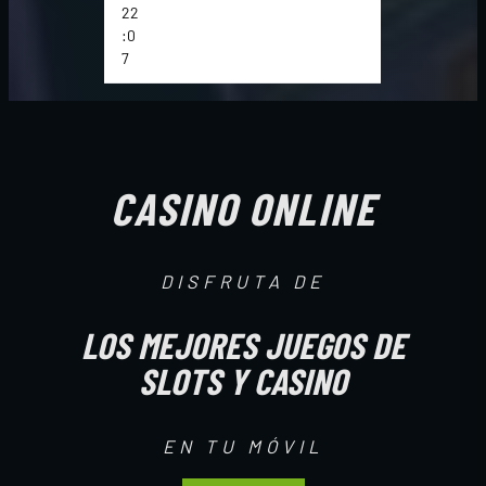
22
:0
7
CASINO ONLINE
DISFRUTA DE
LOS MEJORES JUEGOS DE
SLOTS Y CASINO
EN TU MÓVIL