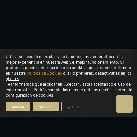
Utilizamos cookies propias y de terceros para poder ofrecerte la
mejor experiencia en nuestra web y el mejor funcionamiento. Si
prefieres, puedes informarte de las cookies que estamos utilizando
en nuestra
Política de Cookies
o, si lo prefieres, desactivarlas en los
ajustes
.
Te informamos que al clicar en "Aceptar", estás aceptando el uso de
estas cookies. Podrás cambiarlas cuando quieras desde el botón de
configuración de cookies
Aceptar
Rechazar
Ajustes