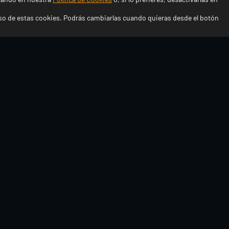
 uso de estas cookies. Podrás cambiarlas cuando quieras desde el botón
Enlaces de interés
Inicio
privacidad y Protección de datos
Calendario
egales de contratación y compra online
Noticias
cookies