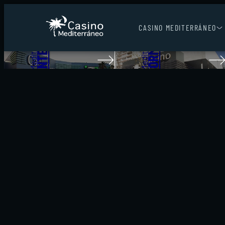
CASINO MEDITERRÁNEO
Casino Mediterráneo
Casino Mediterráneo
CASINO
BENIDORM
ALICANTE
MEDITERRÁNEO