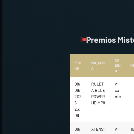
Premios Mist
CA
FEC
MAQUIN
SIN
I
HA
A
O
08/
RULET
Ali
08/
A BLUE
ca
202
POWER
nte
6
HD MP8
23:
09
08/
XTENSI
Ali
1