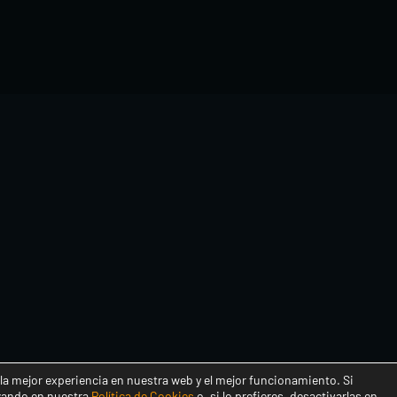
 la mejor experiencia en nuestra web y el mejor funcionamiento. Si
izando en nuestra
Política de Cookies
o, si lo prefieres, desactivarlas en