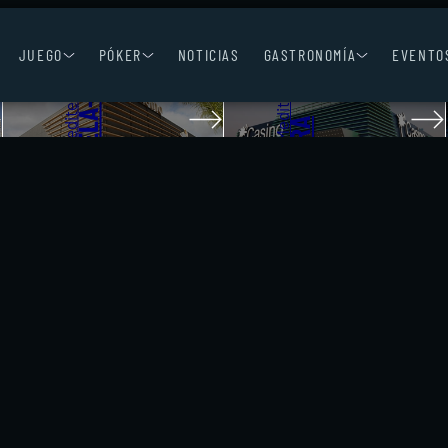
ORIHUELA-COSTA
JUEGO
PÓKER
NOTICIAS
GASTRONOMÍA
EVENTO
Casino Mediterráneo
Casino Mediterráneo
ONDARA