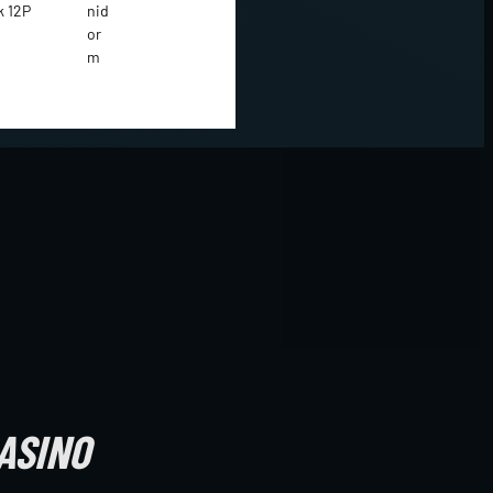
k 12P
nid
or
m
ASINO