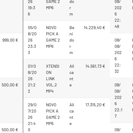
26
GAME 2
do
08/
19:3
MP6
r
202
6
m
6
22:
48
05/0
NOVO
Be
14.229,40 €
8/20
PICK A
ni
999,00 €
26
GAME 2
do
08/
23:3
MP6
r
08/
3
m
202
6
22:
01/0
XTENSI
Ali
14.561,73 €
32
8/20
ON
ca
26
LINK
nt
500,00 €
21:2
VOL.2
e
08/
2
MP4
08/
202
6
29/0
NOVO
Ali
17.315,20 €
22:1
7/20
PICK A
ca
7
26
GAME 2
nt
21:4
MP6
e
500,00 €
0
08/