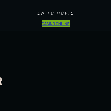
EN TU MÓVIL
CASINO ONLINE
R