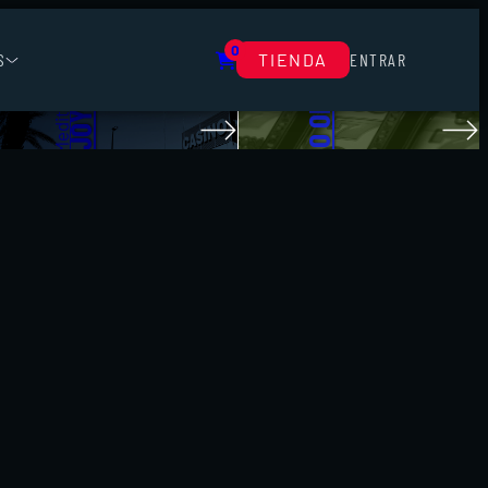
0
S
TIENDA
ENTRAR
Casino Mediterráneo
CASINO ONLINE
VILLAJOYOSA